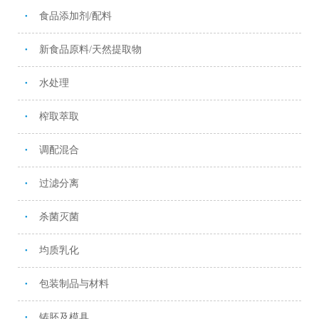
食品添加剂/配料
●
新食品原料/天然提取物
●
水处理
●
榨取萃取
●
调配混合
●
过滤分离
●
杀菌灭菌
●
均质乳化
●
包装制品与材料
●
铸胚及模具
●