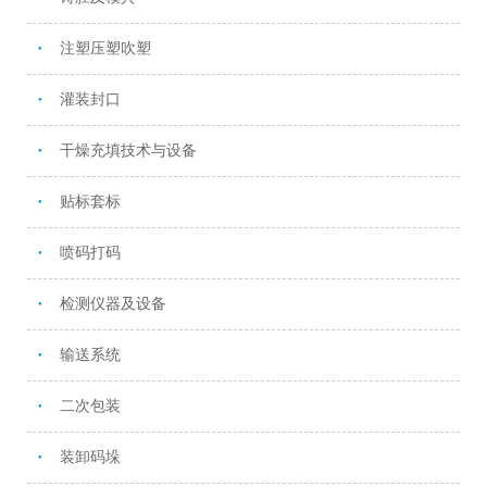
注塑压塑吹塑
●
灌装封口
●
干燥充填技术与设备
●
贴标套标
●
喷码打码
●
检测仪器及设备
●
输送系统
●
二次包装
●
装卸码垛
●