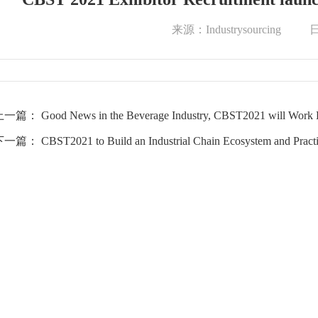
来源：Industrysourcing
日
上一篇：
Good News in the Beverage Industry, CBST2021 will Work
下一篇：
CBST2021 to Build an Industrial Chain Ecosystem and Practi