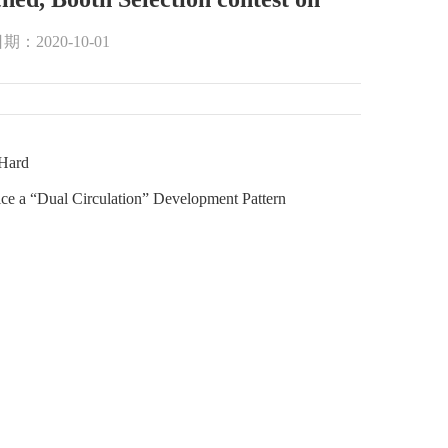
期：2020-10-01
 Hard
ce a “Dual Circulation” Development Pattern