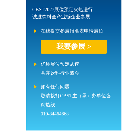
CBST2027展位预定火热进行
诚邀饮料全产业链企业参展
在线提交参展报名表申请展位
我要参展 >
优质展位预定从速
共襄饮料行业盛会
如有任何问题
敬请拨打CBST主（承）办单位咨
询热线
010-84464668