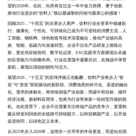
望的2026年。在此，向所有在过去一年中奋力拼搏、勇于创新、
推动行业进步的“饮料人”致以最诚挚的问候与最衷心的感谢！
回顾2025，“十四五”的乐章步入尾声，饮料行业在变革中稳健前
行。健康化、个性化、可持续化已成为不可逆转的消费主流，人
工智能、物联网、绿色制造等技术深度融合，推动产业链向高
效、智能、低碳方向加速转型。企业不仅在产品研发上推陈出
新，更在供应链协同、数字化运营、ESG实践等方面展现出卓越
的应变能力与前瞻布局。行业在震荡中凝聚共识，在挑战中孕育
新机，展现出强劲的韧性与活力。
展望2026，“十五五”的宏伟序曲正在酝酿，饮料产业将步入“智
造”与“质造”双轮驱动的新阶段。消费场景的碎片化、渠道的融合
化、需求的体验化，将持续倒逼产业创新；而碳中和目标、循环
经济法规、新材料应用等，也将为行业带来新一轮转型升级的契
机。在此背景下，企业不仅需要关注终端产品的竞争力，更需构
建从研发到回收的全链路可持续能力，以科技赋能产业，以开放
促进协同，以绿色定义未来。
从2025年步入2026年，这绝非一次寻常的年份更迭，而是站在国