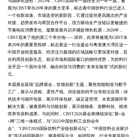
与国际化进程；2023年，CBST由两年一届转变为一年一届，被
视为CBST举办20年来的重大变革，标志着中国饮料行业已进入
一个创新加速、市场迭变的新阶段，它通过提供更高频次的产业
对接、趋势发布与商贸合作平台，强力驱动全产业链以更敏捷的
节奏响应消费变化、凝聚发展共识并捕捉增长机遇；2026年，
CBST迎来了他的第三个举办地——深圳，此举将被视为CBST未
来20年的重要里程碑，标志着这一行业盛会与粤港澳大湾区这一
中国开放程度最高、经济活力最强的区域战略引擎深度对接，旨
在利用其创新生态、前沿市场和国际窗口的独特优势，为饮料行
业开启一个面向全球、融合科技与消费的“未来实验室”式的新纪
元。
本届展会延续“品牌展会，饮领创新”主题，聚焦智能制造与数字
工厂，展示AI质检、柔性产线、供应链协同平台等前沿应用；绿
色技术与循环包装，展示环保包材、碳足迹管理、水资源循环等
解决方案；健康原料与功能创新，展示植物基、发酵科技、精准
营养等原料成果。与此同时，CBST2026展会将继续深化“展+会
+网”三维一体模式，与“2025中国饮料工业协会年
会”、“CBST2026国际饮料产业链创新论坛”、“中国饮料企业家沙
龙”等活动同期举行，邀请领军企业、科研院校、行业专家等同台