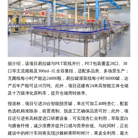
据介绍，该项目易拉罐与PET双线并行，
PET包装
覆盖28口、38
口等主流规格及300ml–1L全容量段，适配多品类、多场景生产；
无菌线每小时产能达24000瓶，易拉罐
灌装线
每小时36000罐，达
产后年产能可达10万吨。此外，项目还建有24米高智能立体仓储
及十万级净化原料库，提升仓储周转效率。
报道称
，项目引进20台智能脱苦罐，单次可加工40吨杏仁，配套
色选机精准除杂，前置煮制、脱皮工艺确保品质可控；此外，项
目还引进有高精度进口研磨设备，可实现杏仁全利用，萃取蛋白
与膳食纤维，减少浪费并提升口感与营养价值。与此同时，
正在
建设中的
榨汁车间
将实现沙棘鲜果即时榨汁，果皮全利用，最大