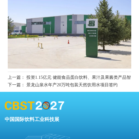
上一篇：
投资1.15亿元 健能食品蛋白饮料、果汁及果酱类产品智
能生产线新建项目开工
下一篇：
景龙山泉水年产20万吨包装天然饮用水项目签约
中国国际饮料工业科技展