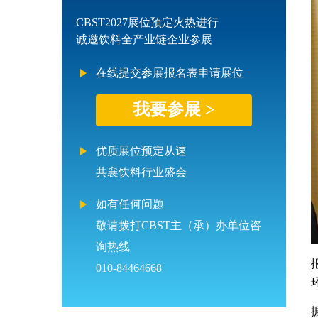
CBST2027展位预定火热进行
诚邀饮料全产业链企业参展
在线提交参展报名表申请展位
我要参展 >
优质展位预定从速
共襄饮料行业盛会
如有任何问题
敬请拨打CBST主（承）办单位咨
询热线
010-84464668