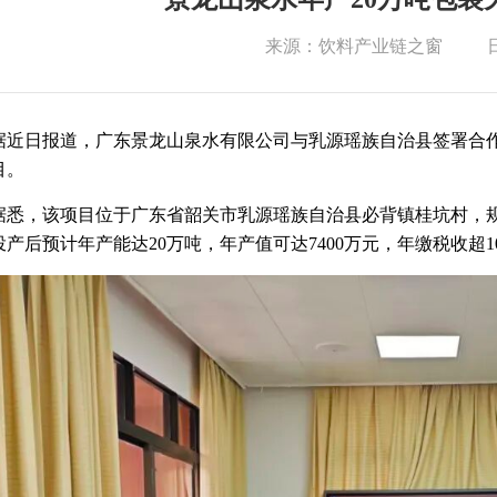
来源：饮料产业链之窗
日
据近日报道，广东景龙山泉水有限公司与
乳源瑶族自治县
签署合
目
。
据悉，该项目位于广东省韶关市乳源瑶族自治县必背镇
桂坑村
，
投产后预计年产能达20万吨，年产值可达7400万元，年缴税收超1